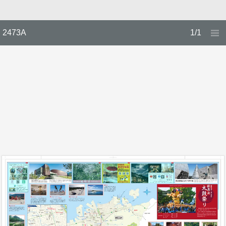
2473A
1/1