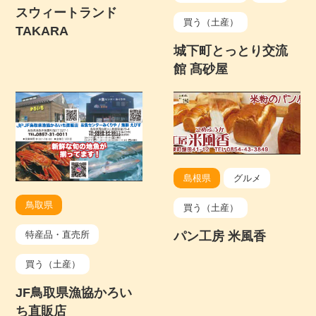
スウィートランド
買う（土産）
TAKARA
城下町とっとり交流
館 髙砂屋
島根県
グルメ
鳥取県
買う（土産）
パン工房 米風香
特産品・直売所
買う（土産）
JF鳥取県漁協かろい
ち直販店