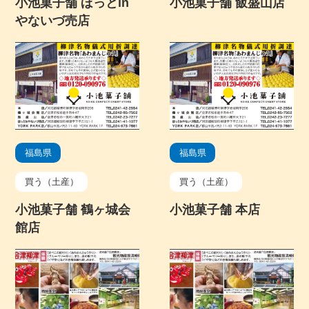
小池菓子舗 ほっとin
小池菓子舗 飯盛山店
やないづ売店
福島県
福島県
買う（土産）
買う（土産）
小池菓子舗 鶴ヶ城会
小池菓子舗 本店
館店