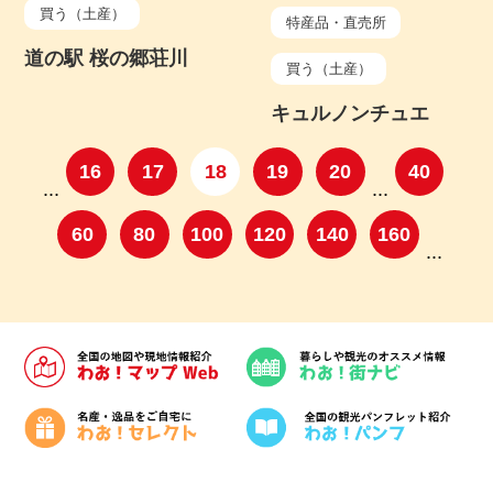
買う（土産）
特産品・直売所
道の駅 桜の郷荘川
買う（土産）
キュルノンチュエ
16
17
18
19
20
40
...
...
60
80
100
120
140
160
...