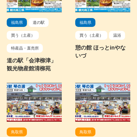
福島県
道の駅
福島県
買う（土産）
買う（土産）
温浴
憩の館 ほっとinやな
特産品・直売所
いづ
道の駅「会津柳津」
観光物産館清柳苑
鳥取県
鳥取県