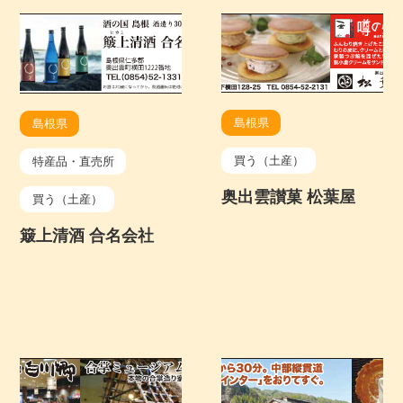
島根県
島根県
買う（土産）
特産品・直売所
奥出雲讃菓 松葉屋
買う（土産）
簸上清酒 合名会社