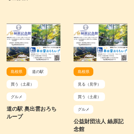
島根県
道の駅
島根県
買う（土産）
見る（見学）
グルメ
買う（土産）
道の駅 奥出雲おろち
グルメ
ループ
公益財団法人 絲原記
念館