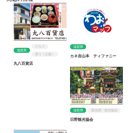
グルメ
滋賀県
滋賀県
買う（土産）
カネ吉山本 ティファニー
丸八百貨店
滋賀県
観光課・観光協会
日野観光協会