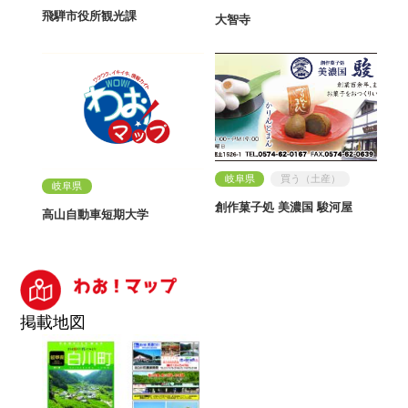
飛騨市役所観光課
大智寺
岐阜県
買う（土産）
岐阜県
創作菓子処 美濃国 駿河屋
高山自動車短期大学
掲載地図