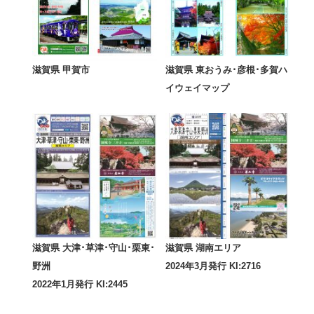
滋賀県 甲賀市
滋賀県 東おうみ･彦根･多賀ハ
イウェイマップ
滋賀県 大津･草津･守山･栗東･
滋賀県 湖南エリア
野洲
2024年3月発行 KI:2716
2022年1月発行 KI:2445