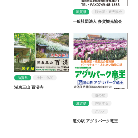
滋賀県
観光課・観光協会
一般社団法人 多賀観光協会
滋賀県
神社・仏閣
湖東三山 百済寺
道の駅
滋賀県
体験する
グルメ
道の駅 アグリパーク竜王