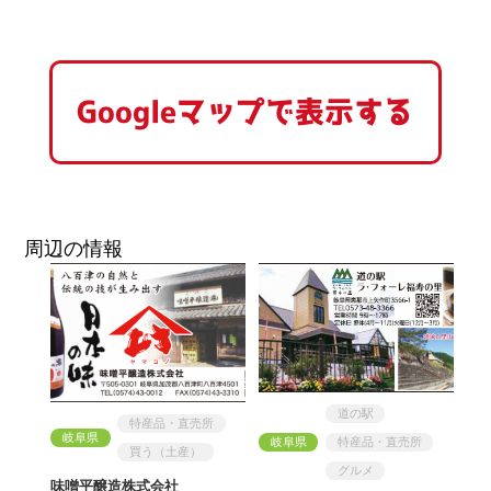
Googleマップで表示する
周辺の情報
道の駅
特産品・直売所
岐阜県
岐阜県
特産品・直売所
買う（土産）
グルメ
味噌平醸造株式会社