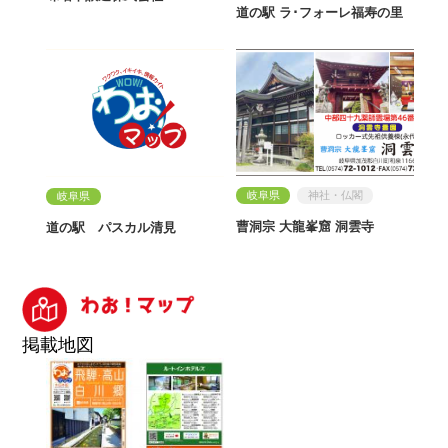
道の駅 ラ･フォーレ福寿の里
岐阜県
神社・仏閣
岐阜県
曹洞宗 大龍峯窟 洞雲寺
道の駅 パスカル清見
掲載地図