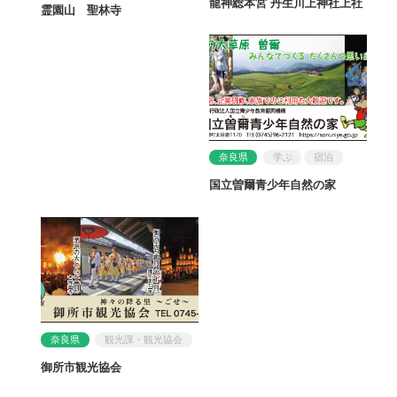
龍神総本宮 丹生川上神社上社
霊園山 聖林寺
奈良県
学ぶ
宿泊
国立曽爾青少年自然の家
奈良県
観光課・観光協会
御所市観光協会