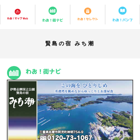
賢島の宿 みち潮