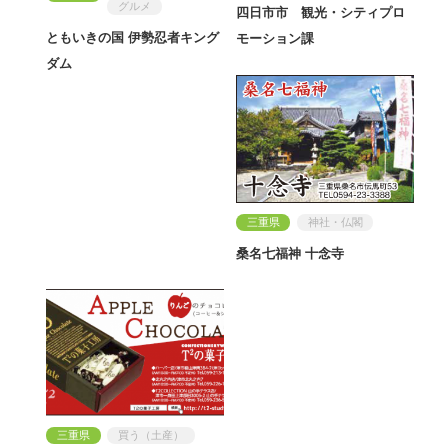
グルメ
四日市市 観光・シティプロ
ともいきの国 伊勢忍者キング
モーション課
ダム
三重県
神社・仏閣
桑名七福神 十念寺
三重県
買う（土産）