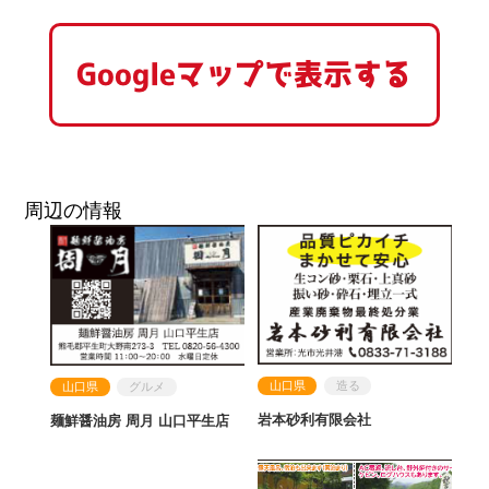
Googleマップで表示する
周辺の情報
山口県
造る
山口県
グルメ
岩本砂利有限会社
麺鮮醤油房 周月 山口平生店