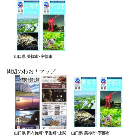
山口県 美祢市･宇部市
周辺のわお！マップ
山口県 田布施町･平生町･上関
山口県 美祢市･宇部市