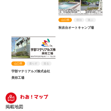
山口県
宿泊
遊ぶ
秋吉台オートキャンプ場
山口県
暮らす
造る
宇部マテリアルズ株式会社
美祢工場
掲載地図