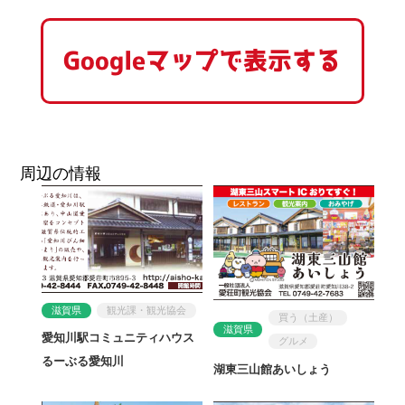
Googleマップで表示する
周辺の情報
滋賀県
観光課・観光協会
買う（土産）
滋賀県
愛知川駅コミュニティハウス
グルメ
るーぶる愛知川
湖東三山館あいしょう