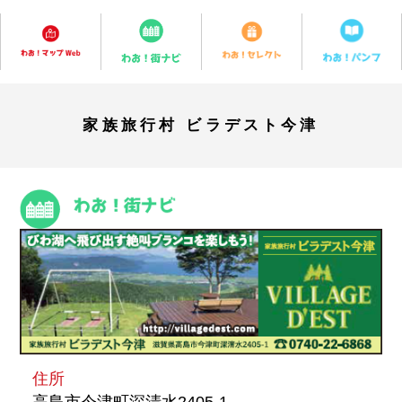
家族旅行村 ビラデスト今津
住所
高島市今津町深清水2405-1