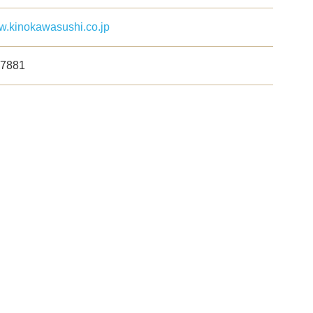
ww.kinokawasushi.co.jp
-7881