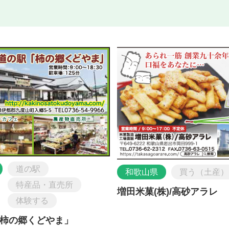
道の駅
和歌山県
買う（土産）
特産品・直売所
増田米菓(株)/高砂アラレ
体験する
柿の郷くどやま」