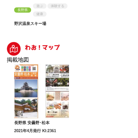
遊ぶ
体験する
長野県
健康
野沢温泉スキー場
掲載地図
長野県 安曇野･松本
2021年4月発行 KI:2361