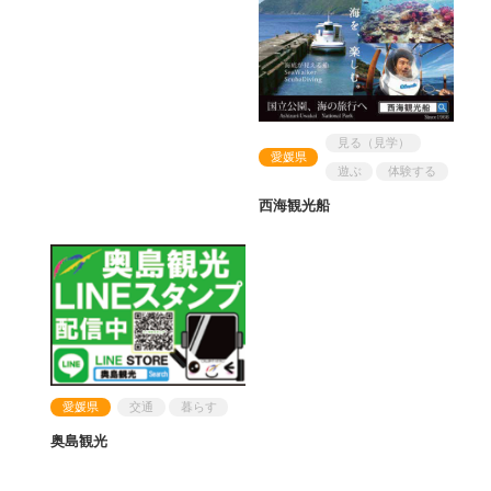
見る（見学）
愛媛県
遊ぶ
体験する
西海観光船
愛媛県
交通
暮らす
奥島観光