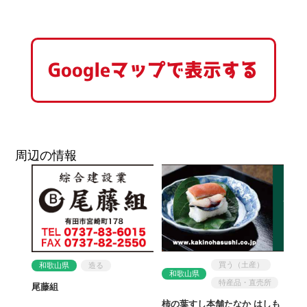
Googleマップで表示する
周辺の情報
買う（土産）
和歌山県
造る
和歌山県
特産品・直売所
尾藤組
柿の葉すし本舗たなか はしも