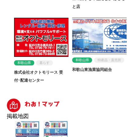
と店
和歌山県
特産品・直売所
和歌山県
暮らす
和歌山東漁業協同組合
株式会社オクトモリース 受
付･配達センター
掲載地図