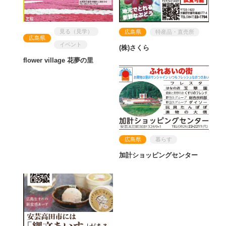
見る（見学）
広島県
特産品・直売所
広島県
イベント
(株)さくら
flower village 花夢の里
広島県
暮らす
加計ショッピングセンター