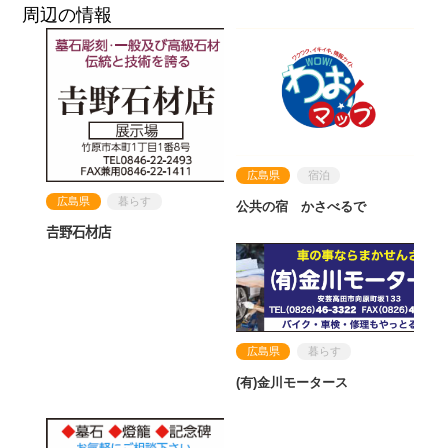
周辺の情報
広島県
宿泊
広島県
暮らす
公共の宿 かさべるで
𠮷野石材店
広島県
暮らす
(有)金川モータース