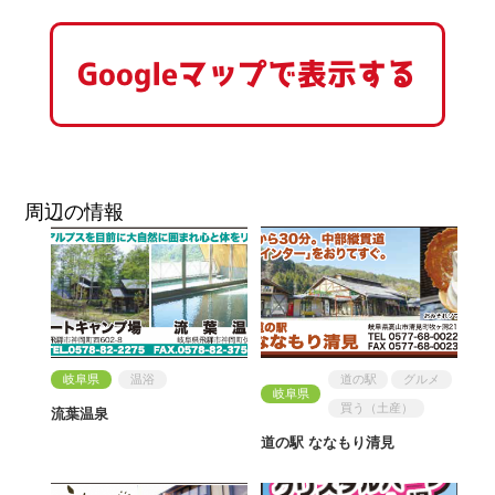
Googleマップで表示する
周辺の情報
岐阜県
温浴
道の駅
グルメ
岐阜県
買う（土産）
流葉温泉
道の駅 ななもり清見