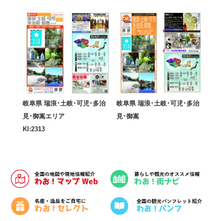
岐阜県 瑞浪･土岐･可児･多治
岐阜県 瑞浪･土岐･可児･多治
見･御嵩エリア
見･御嵩
KI:2313