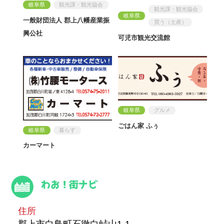
岐阜県
観光課・観光協会
観光課・観光協会
岐阜県
一般財団法人 郡上八幡産業振
買う（土産）
興公社
可児市観光交流館
岐阜県
グルメ
ごはん家 ふぅ
岐阜県
暮らす
カーマート
住所