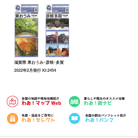
滋賀県 東おうみ･彦根･多賀
2022年2月発行 KI:2454