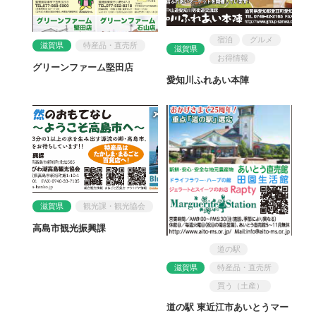
宿泊
グルメ
滋賀県
特産品・直売所
滋賀県
お得情報
グリーンファーム堅田店
愛知川ふれあい本陣
滋賀県
観光課・観光協会
高島市観光振興課
道の駅
滋賀県
特産品・直売所
買う（土産）
道の駅 東近江市あいとうマー