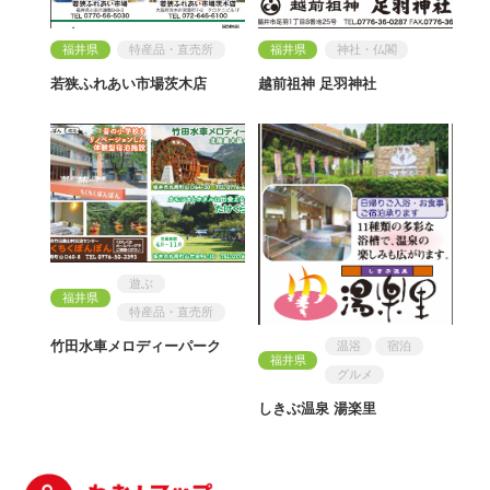
福井県
特産品・直売所
福井県
神社・仏閣
若狭ふれあい市場茨木店
越前祖神 足羽神社
遊ぶ
福井県
特産品・直売所
竹田水車メロディーパーク
温浴
宿泊
福井県
グルメ
しきぶ温泉 湯楽里