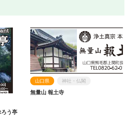
山口県
神社・仏閣
無量山 報土寺
さぶろう亭