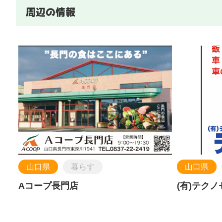
周辺の情報
山口県
暮らす
山口県
Aコープ長門店
(有)テク