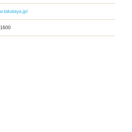
w.takataya.jp/
-1600