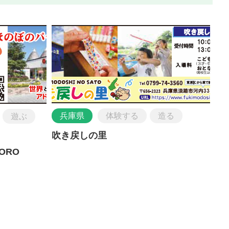
兵庫県
体験する
造る
遊ぶ
吹き戻しの里
ORO