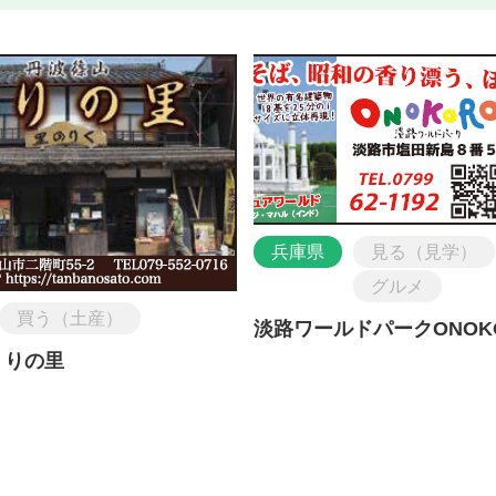
兵庫県
見る（見学）
グルメ
買う（土産）
淡路ワールドパークONOK
くりの里