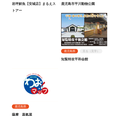
岩坪鮮魚【安城店】まるえス
鹿児島市平川動物公園
トアー
鹿児島県
見る（見学）
知覧特攻平和会館
鹿児島県
薩摩 蒸氣屋