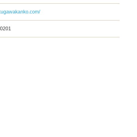
kikugawakanko.com/
-0201