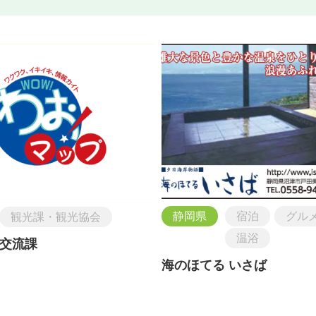
静岡県
宿泊
グル
観光課・観光協会
温浴
交流課
海のほてる いさば