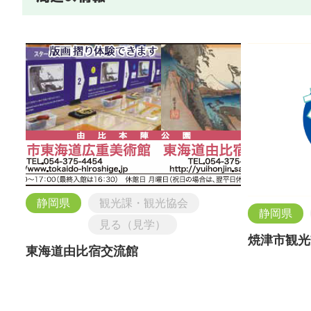
静岡県
観光課・観光協会
静岡県
見る（見学）
焼津市観光
東海道由比宿交流館