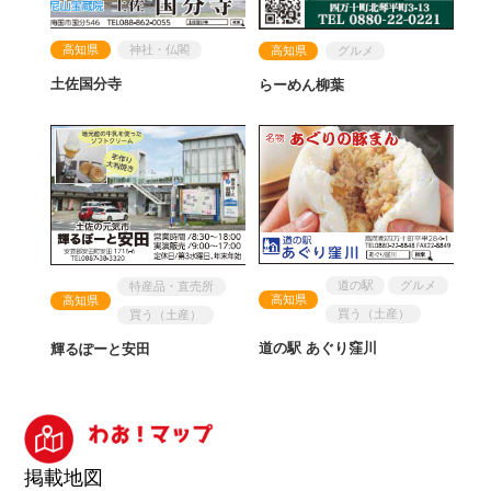
高知県
神社・仏閣
高知県
グルメ
土佐国分寺
らーめん柳葉
道の駅
グルメ
特産品・直売所
高知県
高知県
買う（土産）
買う（土産）
道の駅 あぐり窪川
輝るぽーと安田
掲載地図