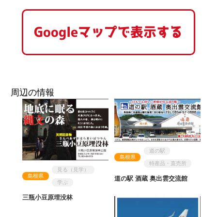
Googleマップで表示する
周辺の情報
道の駅
島根県
特産品・直売所
見る（見学）
島根県
道の駅 酒蔵 奥出雲交流館
学ぶ
三瓶小豆原埋没林