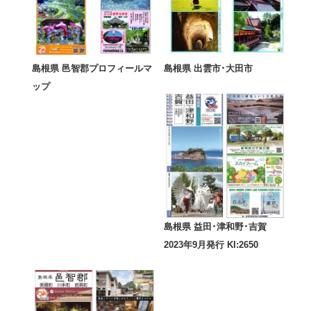
島根県 邑智郡プロフィールマ
島根県 出雲市･大田市
ップ
島根県 益田･津和野･吉賀
2023年9月発行 KI:2650