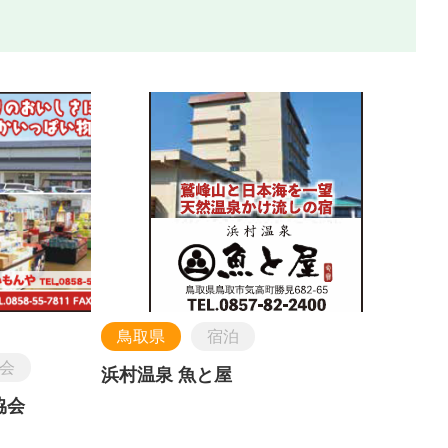
鳥取県
宿泊
会
浜村温泉 魚と屋
協会