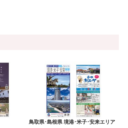
鳥取県･島根県 境港･米子･安来エリア