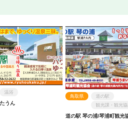
温浴
鳥取県
道の駅
たうん
観光課・観光協
道の駅 琴の浦/琴浦町観光