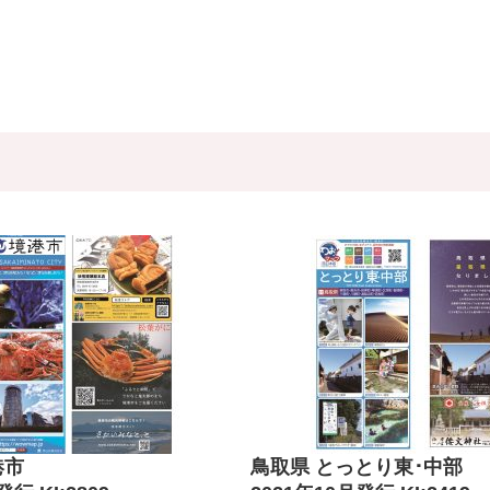
港市
鳥取県 とっとり東･中部