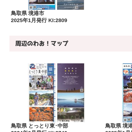
鳥取県 境港市
2025年1月発行 KI:2809
周辺のわお！マップ
鳥取県 とっとり東･中部
鳥取県 境