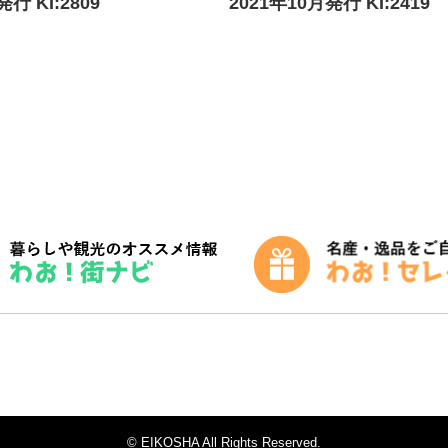
行 KI:2809
2021年10月発行 KI:2419
© EIKOSHA All Rights Reserved.