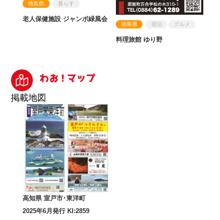
徳島県
暮らす
老人保健施設 ジャンボ緑風会
徳島県
宿泊
グルメ
料理旅館 ゆり野
掲載地図
高知県 室戸市･東洋町
2025年6月発行 KI:2859