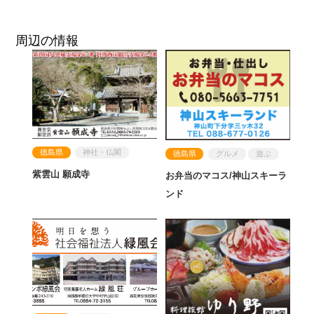
周辺の情報
徳島県
神社・仏閣
徳島県
グルメ
遊ぶ
紫雲山 願成寺
お弁当のマコス/神山スキーラ
ンド