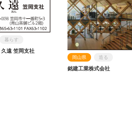
暮らす
 久遠 笠岡支社
岡山県
造る
銘建工業株式会社