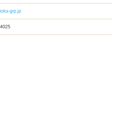
jioka-grp.jp
-4025