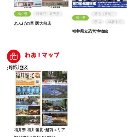
福井県
特産品・直売所
見る（見学）
福井県
学ぶ
体験する
れんげの里 医大前店
福井県立恐竜博物館
掲載地図
福井県 福井嶺北･越前エリア