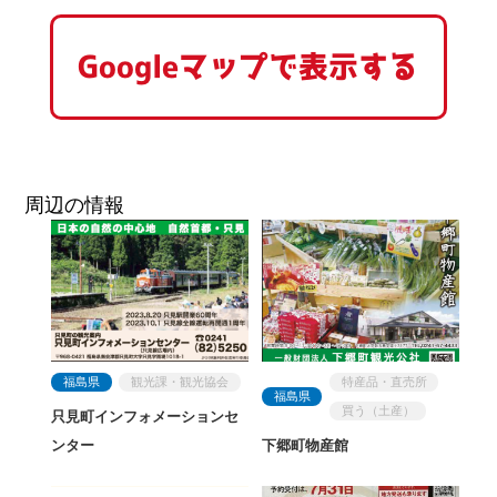
Googleマップで表示する
周辺の情報
福島県
観光課・観光協会
特産品・直売所
福島県
買う（土産）
只見町インフォメーションセ
ンター
下郷町物産館