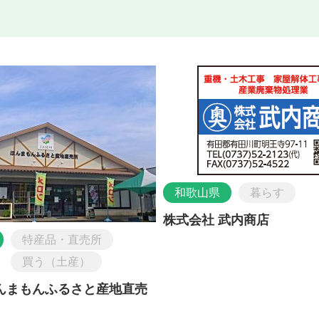
和歌山県
暮らす
株式会社 武内商店
特産品・直売所
買う（土産）
ほんまもんふるさと産地直売