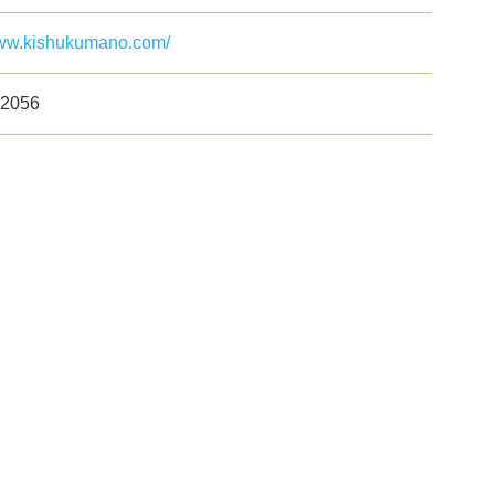
www.kishukumano.com/
-2056