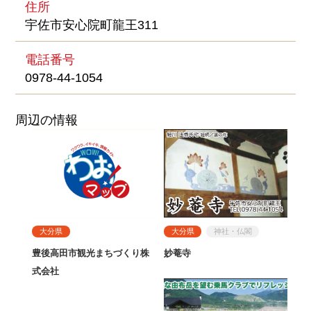
住所
宇佐市安心院町龍王311
電話番号
0978-44-1054
周辺の情報
大分県
大分県
神社・仏閣
豊後高田市観光まちづくり株
妙菴寺
式会社