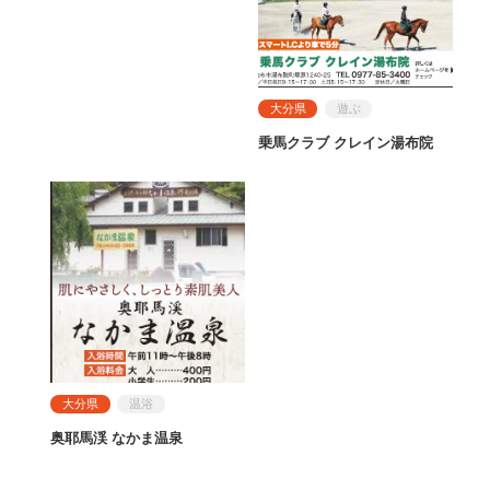
大分県
遊ぶ
乗馬クラブ クレイン湯布院
大分県
温浴
奥耶馬渓 なかま温泉