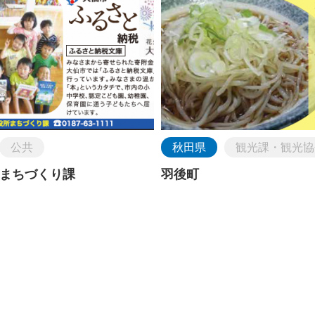
公共
秋田県
観光課・観光協
まちづくり課
羽後町