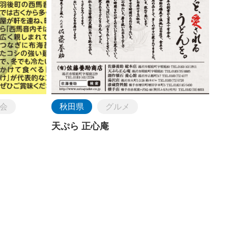
会
秋田県
グルメ
天ぷら 正心庵