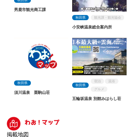
秋田県
男鹿市観光商工課
秋田県
観光課・観光協会
小安峡温泉総合案内所
宿泊
温浴
秋田県
秋田県
グルメ
須川温泉 栗駒山荘
五輪坂温泉 別館みはらし荘
掲載地図