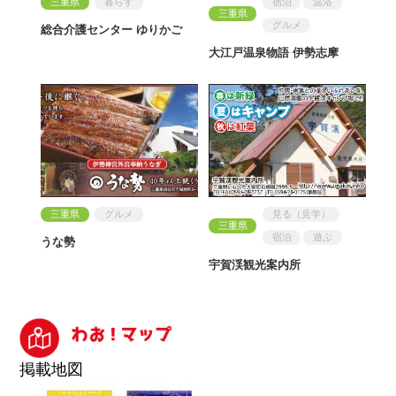
三重県
暮らす
宿泊
温浴
三重県
グルメ
総合介護センター ゆりかご
大江戸温泉物語 伊勢志摩
三重県
グルメ
見る（見学）
三重県
宿泊
遊ぶ
うな勢
宇賀渓観光案内所
掲載地図