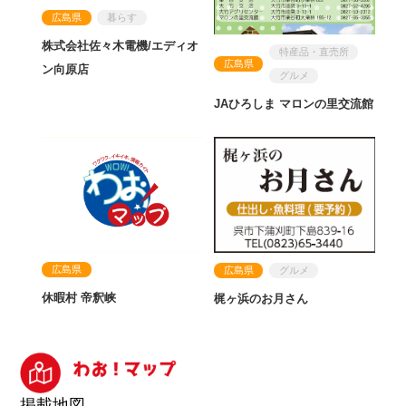
広島県
暮らす
株式会社佐々木電機/エディオ
特産品・直売所
広島県
ン向原店
グルメ
JAひろしま マロンの里交流館
広島県
広島県
グルメ
休暇村 帝釈峡
梶ヶ浜のお月さん
掲載地図