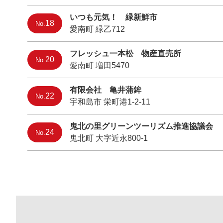
いつも元気！ 緑新鮮市
18
No.
愛南町 緑乙712
フレッシュ一本松 物産直売所
20
No.
愛南町 増田5470
有限会社 亀井蒲鉾
22
No.
宇和島市 栄町港1-2-11
鬼北の里グリーンツーリズム推進協議会
24
No.
鬼北町 大字近永800-1