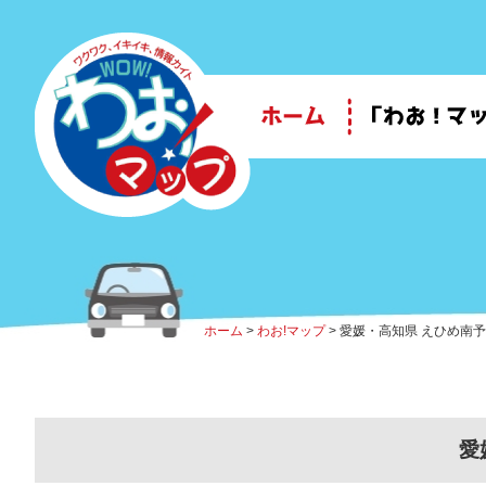
ホーム
>
わお!マップ
> 愛媛・高知県 えひめ南
愛