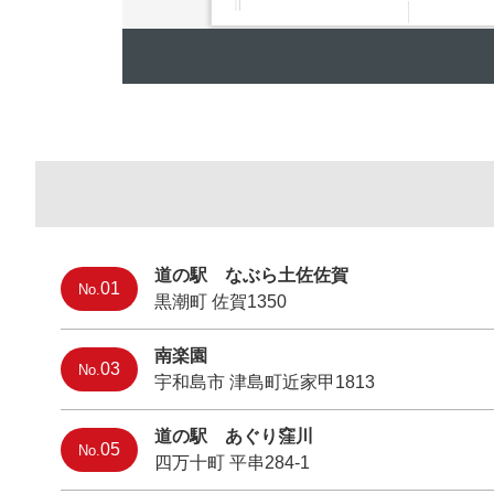
道の駅 なぶら土佐佐賀
01
No.
黒潮町 佐賀1350
南楽園
03
No.
宇和島市 津島町近家甲1813
道の駅 あぐり窪川
05
No.
四万十町 平串284-1