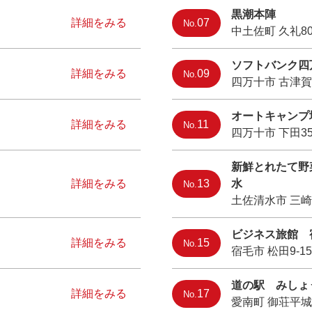
黒潮本陣
詳細をみる
07
No.
中土佐町 久礼800
ソフトバンク四
詳細をみる
09
No.
四万十市 古津賀1
オートキャンプ
詳細をみる
11
No.
四万十市 下田35
新鮮とれたて野
詳細をみる
13
水
No.
土佐清水市 三崎6
ビジネス旅館 
詳細をみる
15
No.
宿毛市 松田9-15
道の駅 みしょう
詳細をみる
17
No.
愛南町 御荘平城4