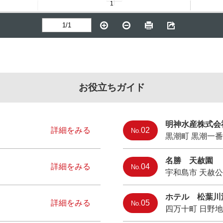
お役立ちガイド
明神水産株式会
詳細をみる
02
No.
黒潮町 黒潮一
名勝 天赦園
詳細をみる
04
No.
宇和島市 天赦公
ホテル 松葉川
詳細をみる
05
No.
四万十町 日野地6