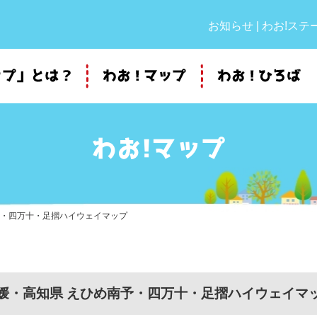
お知らせ
|
わお!ステ
わお!マップ
予・四万十・足摺ハイウェイマップ
媛・高知県 えひめ南予・四万十・足摺ハイウェイマ