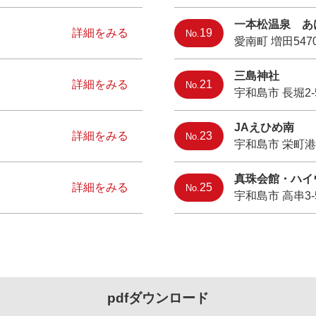
一本松温泉 あ
詳細をみる
19
No.
愛南町 増田547
三島神社
詳細をみる
21
No.
宇和島市 長堀2-5
JAえひめ南
詳細をみる
23
No.
宇和島市 栄町港3
真珠会館・ハイ
詳細をみる
25
No.
宇和島市 高串3-
pdfダウンロード