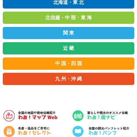
北海道・東 北
北信越・中 部・東 海
関 東
近 畿
中 国・四 国
九 州・沖 縄