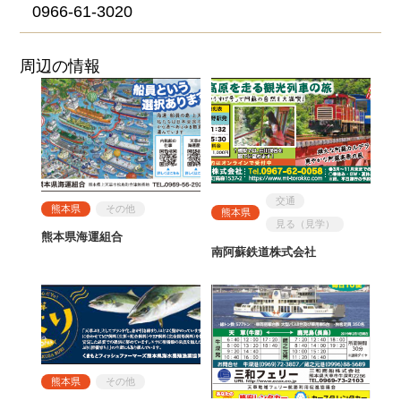
0966-61-3020
周辺の情報
交通
熊本県
その他
熊本県
見る（見学）
熊本県海運組合
南阿蘇鉄道株式会社
熊本県
その他