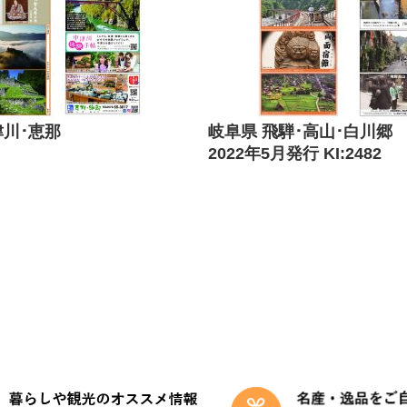
津川･恵那
岐阜県 飛騨･高山･白川郷
2022年5月発行 KI:2482