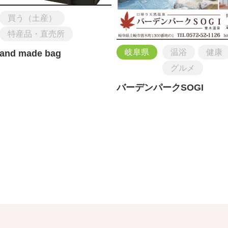
買う（土産）
特産品・直売所
岐阜県
温浴
健康
nd made bag
グルメ
バーデンパークSOGI