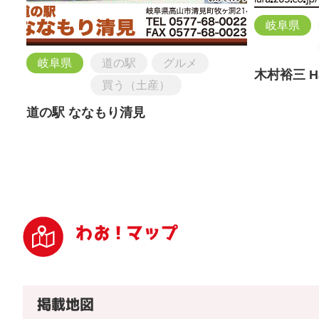
岐阜県
岐阜県
道の駅
グルメ
木村裕三 Ha
買う（土産）
道の駅 ななもり清見
掲載地図