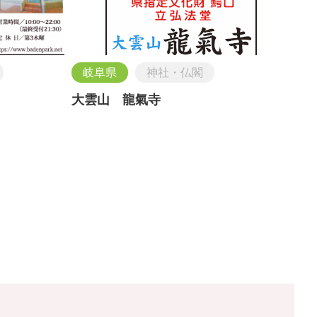
岐阜県
神社・仏閣
大雲山 龍氣寺