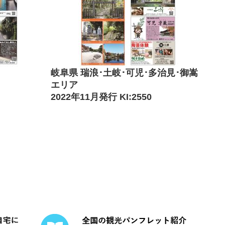
岐阜県 瑞浪･土岐･可児･多治見･御嵩
エリア
2022年11月発行 KI:2550