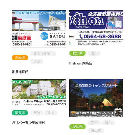
愛知県
遊ぶ
見る（見学）
高知県
遊ぶ
Fish on 岡崎店
足摺海底館
滋賀県
宿泊
遊ぶ
宿泊
遊ぶ
ガリバー青少年旅行村
愛知県
道の駅