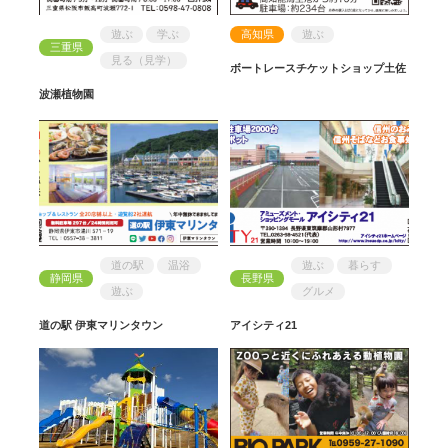
遊ぶ
学ぶ
高知県
遊ぶ
三重県
見る（見学）
ボートレースチケットショップ土佐
波瀬植物園
道の駅
温浴
遊ぶ
暮らす
静岡県
長野県
遊ぶ
グルメ
道の駅 伊東マリンタウン
アイシティ21