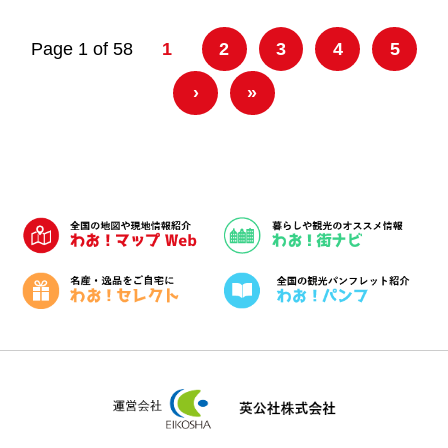
Page 1 of 58
1
2
3
4
5
›
»