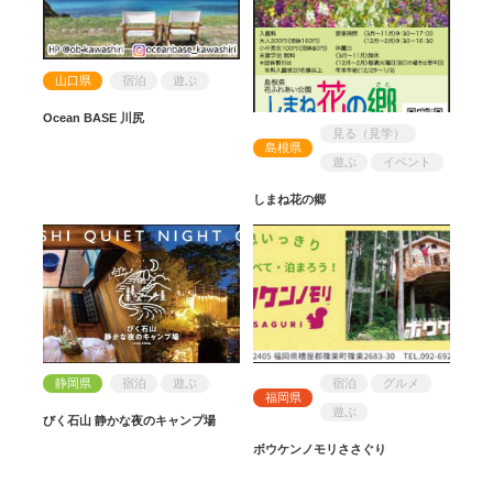
山口県
宿泊
遊ぶ
Ocean BASE 川尻
見る（見学）
島根県
遊ぶ
イベント
しまね花の郷
静岡県
宿泊
遊ぶ
宿泊
グルメ
福岡県
遊ぶ
びく石山 静かな夜のキャンプ場
ボウケンノモリささぐり