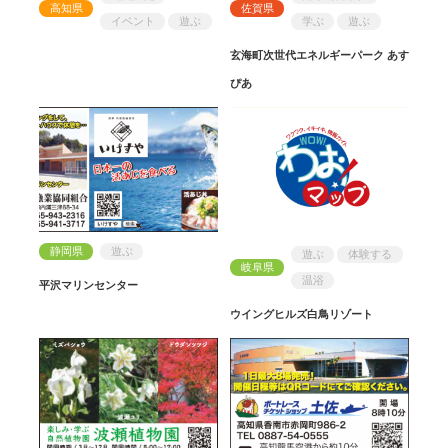
高知県
佐賀県
イベント
遊ぶ
学ぶ
遊ぶ
玄海町次世代エネルギーパーク あす
ぴあ
静岡県
遊ぶ
遊ぶ
体験する
岐阜県
温浴
平沢マリンセンター
ウイングヒルズ白鳥リゾート