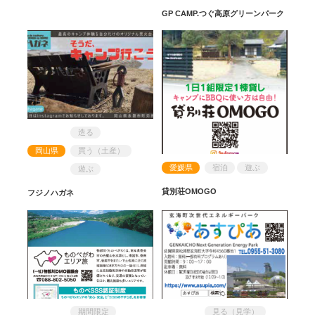
GP CAMP.つぐ高原グリーンパーク
造る
岡山県
買う（土産）
愛媛県
宿泊
遊ぶ
遊ぶ
貸別荘OMOGO
フジノハガネ
期間限定
見る（見学）