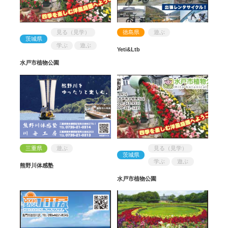
見る（見学）
徳島県
遊ぶ
茨城県
学ぶ
遊ぶ
Yeti&Ltb
水戸市植物公園
三重県
遊ぶ
見る（見学）
茨城県
学ぶ
遊ぶ
熊野川体感塾
水戸市植物公園