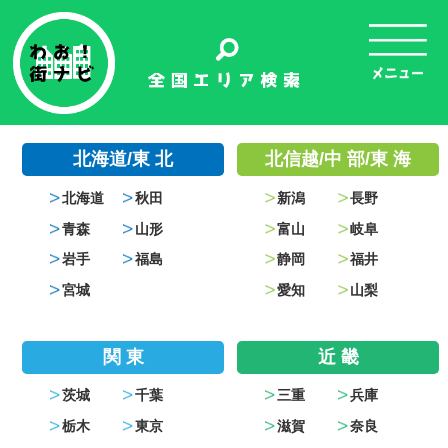
北海道/東 北
北信越/中 部/東 海
北海道
秋田
新潟
長野
青森
山形
富山
岐阜
岩手
福島
静岡
福井
宮城
愛知
山梨
関 東
近 畿
茨城
千葉
三重
兵庫
栃木
東京
滋賀
奈良