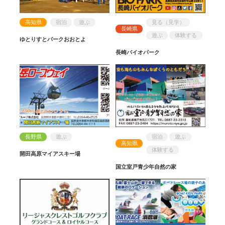
高知県
宿泊
遊ぶ
見る（見学）
長崎県
遊ぶ
体験する
ゆとりすとパークおおとよ
長崎バイオパーク
長野県
遊ぶ
宿泊
遊ぶ
高知県
体験する
開田高原マイアスキー場
国立室戸青少年自然の家