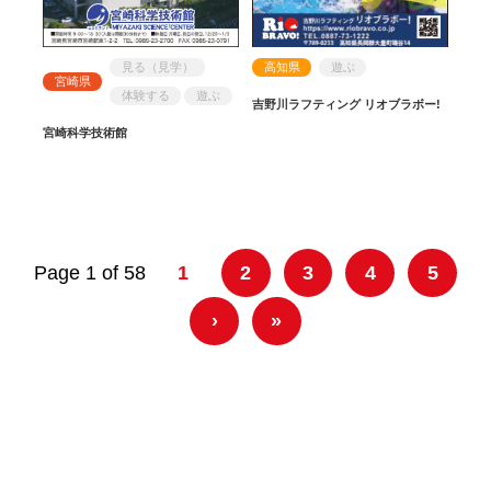
見る（見学）
高知県
遊ぶ
宮崎県
体験する
遊ぶ
吉野川ラフティング リオブラボー!
宮崎科学技術館
Page 1 of 58
1
2
3
4
5
›
»