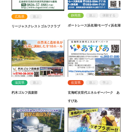
静岡県
遊ぶ
体験する
広島県
遊ぶ
ボートレース浜名湖/モーヴィ浜名湖
リージャスクレストゴルフクラブ
滋賀県
遊ぶ
佐賀県
遊ぶ
学ぶ
朽木ゴルフ倶楽部
玄海町次世代エネルギーパーク あ
すぴあ